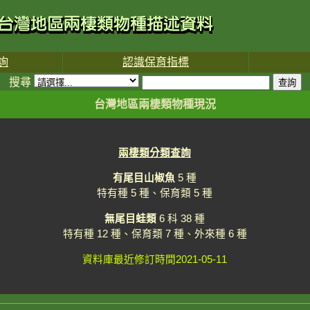
詢
認識保育指標
搜尋
台灣地區兩棲類物種現況
兩棲類分類查詢
有尾目山椒魚
5 種
特有種 5 種、保育類 5 種
無尾目蛙類
6 科 38 種
特有種 12 種、保育類 7 種、外來種 6 種
資料庫最近修訂時間2021-05-11