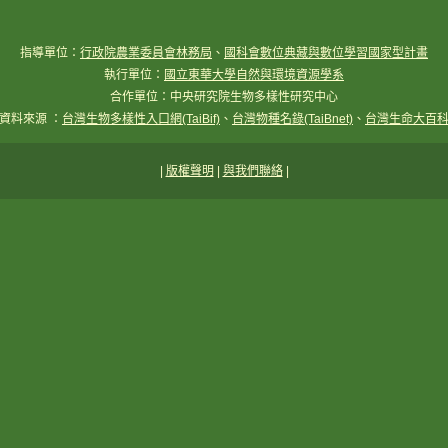
指導單位：
行政院農業委員會林務局
、
國科會數位典藏與數位學習國家型計畫
執行單位：
國立東華大學自然與環境資源學系
合作單位：中央研究院生物多樣性研究中心
資料來源 ：
台灣生物多樣性入口網(TaiBif)
、
台灣物種名錄(TaiBnet)
、
台灣生命大百
|
版權聲明
|
與我們聯絡
|